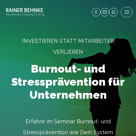
Zum
Inhalt
springen
INVESTIEREN STATT MITARBEITER
VERLIEREN
Burnout- und
Stressprävention für
Unternehmen
Erfahre im Seminar Burnout- und
Stressprävention wie Dein System