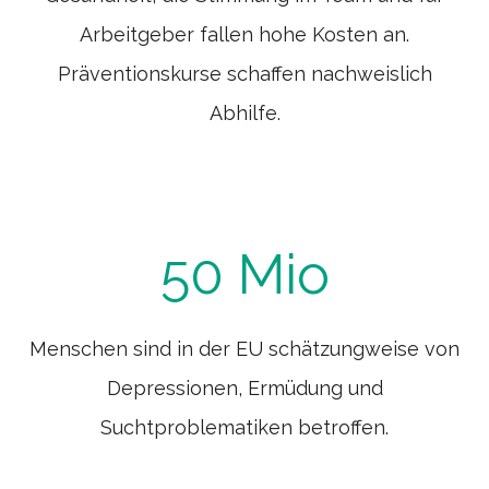
Arbeitgeber fallen hohe Kosten an.
Präventionskurse schaffen nachweislich
Abhilfe.
5
50 Mio
0
M
Menschen sind in der EU schätzungweise von
i
Depressionen, Ermüdung und
o
Suchtproblematiken betroffen.