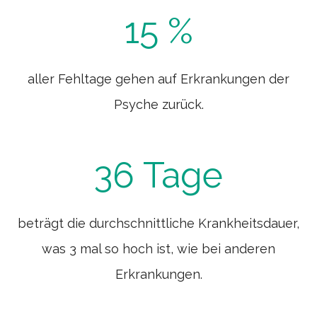
1
15 %
5
%
aller Fehltage gehen auf Erkrankungen der
Psyche zurück.
3
36 Tage
6
T
beträgt die durchschnittliche Krankheitsdauer,
a
was 3 mal so hoch ist, wie bei anderen
g
Erkrankungen.
e